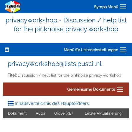
Sympa Menü
privacyworkshop - Discussion / help list
for the pinknoise privacy workshop
Menü für Listeneinstellungen
privacyworkshop@lists.puscii.nl
Titel:
Discussion / help list for the pinknoise privacy workshop
Gemeinsame Dokumente
Inhaltsverzeichnis des Hauptordners
Dokument
Autor
Größe (KB)
Letzte Aktualisierung