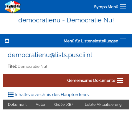
Sympa Menü
democratienu - Democratie Nu!
Menü für Listeneinstellungen
democratienu@lists.puscii.nl
Titel:
Democratie Nu!
Gemeinsame Dokumente
Inhaltsverzeichnis des Hauptordners
Dokument
Autor
Größe (KB)
Letzte Aktualisierung