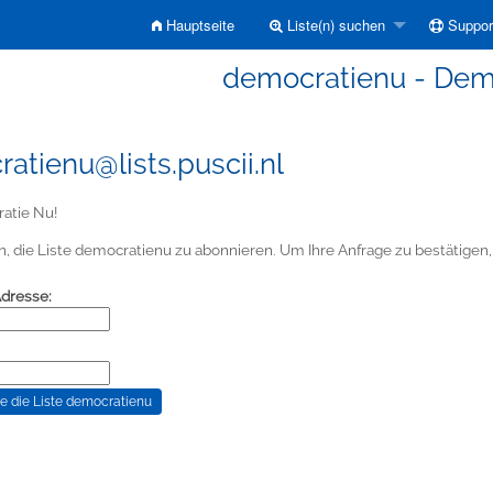
Hauptseite
Liste(n) suchen
Suppor
democratienu - Dem
atienu@lists.puscii.nl
atie Nu!
, die Liste democratienu zu abonnieren. Um Ihre Anfrage zu bestätigen, k
Adresse: