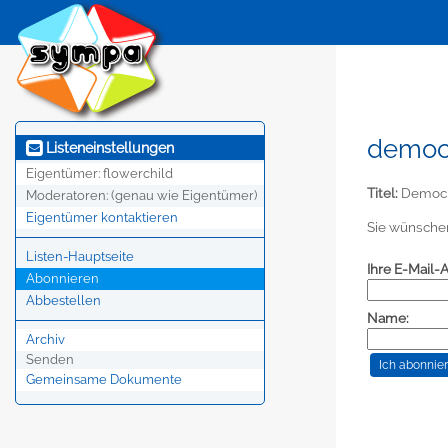
democr
Listeneinstellungen
Eigentümer:
flowerchild
Titel:
Democr
Moderatoren:
(genau wie Eigentümer)
Eigentümer kontaktieren
Sie wünschen
Listen-Hauptseite
Ihre E-Mail-
Abonnieren
Abbestellen
Name:
Archiv
Senden
Gemeinsame Dokumente