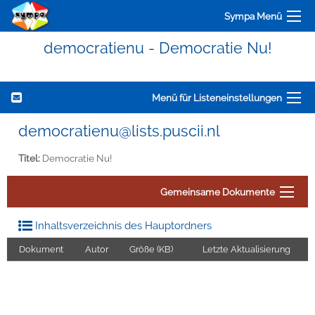
Sympa Menü
democratienu - Democratie Nu!
Menü für Listeneinstellungen
democratienu@lists.puscii.nl
Titel:
Democratie Nu!
Gemeinsame Dokumente
Inhaltsverzeichnis des Hauptordners
Dokument
Autor
Größe (KB)
Letzte Aktualisierung