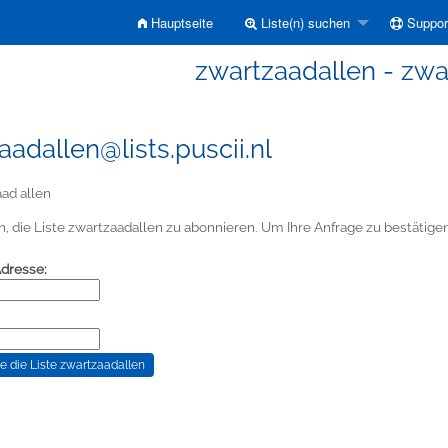
Hauptseite
Liste(n) suchen
Suppor
zwartzaadallen - zwa
aadallen@lists.puscii.nl
ad allen
, die Liste zwartzaadallen zu abonnieren. Um Ihre Anfrage zu bestätigen,
Adresse: