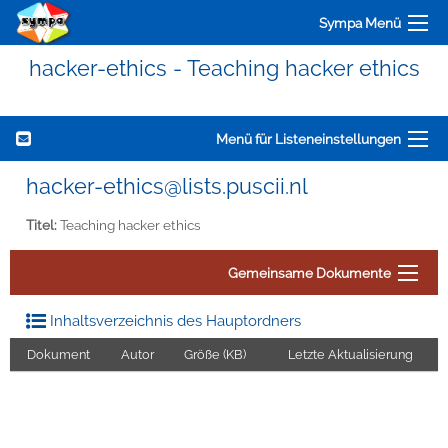
Sympa Menü
hacker-ethics - Teaching hacker ethics
Menü für Listeneinstellungen
hacker-ethics@lists.puscii.nl
Titel:
Teaching hacker ethics
Gemeinsame Dokumente
Inhaltsverzeichnis des Hauptordners
Dokument
Autor
Größe (KB)
Letzte Aktualisierung