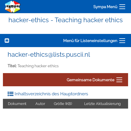
Sympa Menü
hacker-ethics - Teaching hacker ethics
Menü für Listeneinstellungen
hacker-ethics@lists.puscii.nl
Titel:
Teaching hacker ethics
Gemeinsame Dokumente
Inhaltsverzeichnis des Hauptordners
Dokument
Autor
Größe (KB)
Letzte Aktualisierung