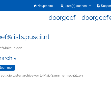
Hauptseite
Liste(n) suchen
Suppor
doorgeef - doorgeef
ef@lists.puscii.nl
fwinkelleiden
narchiv
 soll die Listenarchive vor E-Mail-Sammlern schützen.