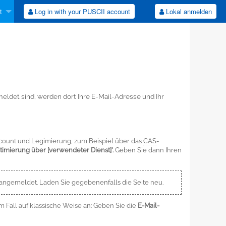
t
Log in with your PUSCII account
Lokal anmelden
det sind, werden dort Ihre E-Mail-Adresse und Ihr
count und Legimierung, zum Beispiel über das
CAS
-
itimierung über [verwendeter Dienst]'.
Geben Sie dann Ihren
 angemeldet. Laden Sie gegebenenfalls die Seite neu.
m Fall auf klassische Weise an: Geben Sie die
E-Mail-