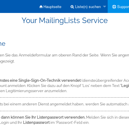
Hauptseite
Liste(n) suchen
Suppor
Your MailingLists Service
he
Sie das Anmeldeformular am oberen Rand der Seite. Wenn Sie angemel
gezeigt.
enstes eine Single-Sign-On-Technik verwendet
(diensteübergreifender Ac
ccount anmelden. Klicken Sie dazu auf den Knopf 'Los' neben dem Text
'Leg
den Legitimierungsserver anzumelden.
eits bei einem anderen Dienst angemeldet haben, werden Sie automatisch
, dann können Sie Ihr Listenpasswort verwenden.
Melden Sie sich in diese
Login und Ihr
Listenpasswort
im 'Passwort'-Feld ein.