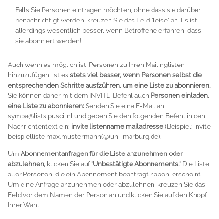
Falls Sie Personen eintragen möchten, ohne dass sie darüber
benachrichtigt werden, kreuzen Sie das Feld 'leise' an. Es ist
allerdings wesentlich besser, wenn Betroffene erfahren, dass
sie abonniert werden!
Auch wenn es möglich ist, Personen zu Ihren Mailinglisten
hinzuzufügen, ist es
stets viel besser, wenn Personen selbst die
entsprechenden Schritte ausfzühren, um eine Liste zu abonnieren.
Sie können daher mit dem INVITE-Befehl auch
Personen einladen,
eine Liste zu abonnieren:
Senden Sie eine E-Mail an
sympa@lists.puscii.nl und geben Sie den folgenden Befehl in den
Nachrichtentext ein:
invite listenname mailadresse
(Beispiel:
invite
beispielliste max.mustermann(@)uni-marburg.de
).
Um
Abonnementanfragen für die Liste anzunehmen oder
abzulehnen,
klicken Sie auf
'Unbestätigte Abonnements.'
Die Liste
aller Personen, die ein Abonnement beantragt haben, erscheint.
Um eine Anfrage anzunehmen oder abzulehnen, kreuzen Sie das
Feld vor dem Namen der Person an und klicken Sie auf den Knopf
Ihrer Wahl.