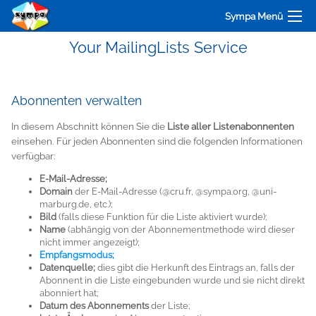
Sympa Menü
Your MailingLists Service
Abonnenten verwalten
In diesem Abschnitt können Sie die
Liste aller Listenabonnenten
einsehen. Für jeden Abonnenten sind die folgenden Informationen
verfügbar:
E-Mail-Adresse;
Domain
der E-Mail-Adresse (
@cru.fr
,
@sympa.org
,
@uni-
marburg.de
, etc.);
Bild
(falls diese Funktion für die Liste aktiviert wurde);
Name
(abhängig von der Abonnementmethode wird dieser
nicht immer angezeigt);
Empfangsmodus;
Datenquelle;
dies gibt die Herkunft des Eintrags an, falls der
Abonnent in die Liste eingebunden wurde und sie nicht direkt
abonniert hat;
Datum des Abonnements
der Liste;