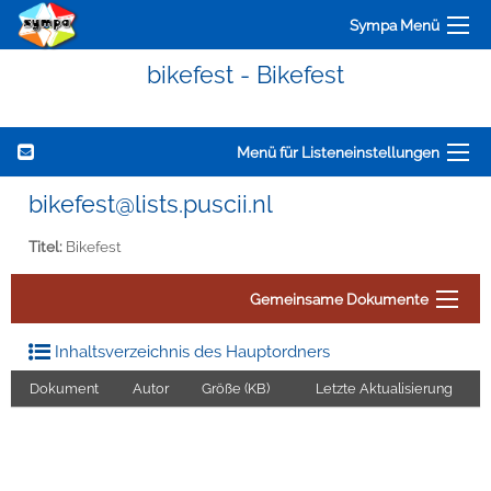
Sympa Menü
bikefest - Bikefest
Menü für Listeneinstellungen
bikefest@lists.puscii.nl
Titel:
Bikefest
Gemeinsame Dokumente
Inhaltsverzeichnis des Hauptordners
Dokument
Autor
Größe (KB)
Letzte Aktualisierung